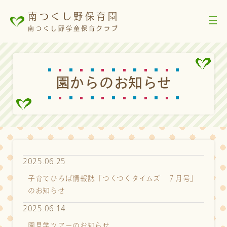
南つくし野保育園
南つくし野学童保育クラブ
園
か
ら
の
お
知
ら
せ
2025.06.25
子育てひろば情報誌「つくつくタイムズ ７月号」
のお知らせ
2025.06.14
園見学ツアーのお知らせ