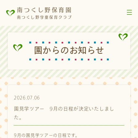
南つくし野保育園
南つくし野学童保育クラブ
園
か
ら
の
お
知
ら
せ
2026.07.06
園見学ツアー 9月の日程が決定いたしまし
た。
9月の園見学ツアーの日程です。