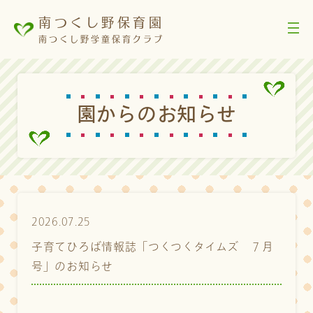
南つくし野保育園
南つくし野学童保育クラブ
園
か
ら
の
お
知
ら
せ
2026.07.25
子育てひろば情報誌「つくつくタイムズ ７月
号」のお知らせ